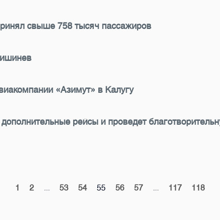
принял свыше 758 тысяч пассажиров
Кишинев
виакомпании «Азимут» в Калугу
 дополнительные рейсы и проведет благотворитель
1
2
...
53
54
55
56
57
...
117
118