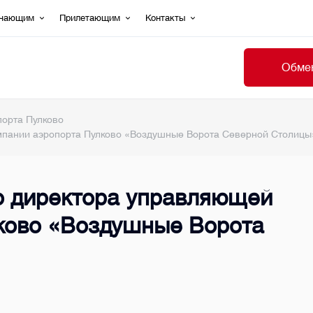
ечающим
Прилетающим
Контакты
Обмен
порта Пулково
мпании аэропорта Пулково «Воздушные Ворота Северной Столицы
о директора управляющей
ково «Воздушные Ворота