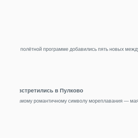
торжественным, романтичным и очень петербургск
Подробнее
23.07.2026
«Нечего смотреть» — самый несправедли
.
Пока Стамбул, Анталья и другие курортные города
Подробнее
22.07.2026
День потерянных вещей находок: что мы 
Бюст древнегреческой богини, бензопилу и еще 1
Подробнее