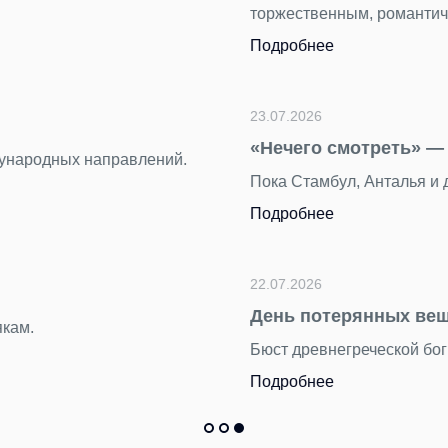
им.
вый миф о столице Турции
 хорошо знакомы путешественникам, Анкара остается в тени
находим в Пулково
5 тысяч вещей пассажиры оставили в терминале Пулково за