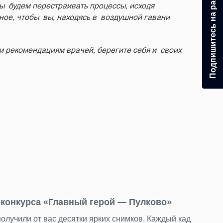
Подпишитесь на рассылку
Мы будем перестраивать процессы, исходя
ое, чтобы вы, находясь в воздушной гавани
м рекомендациям врачей, берегите себя и своих
05.0
Пул
орон — динамичным, уютным, строгим и
Аэро