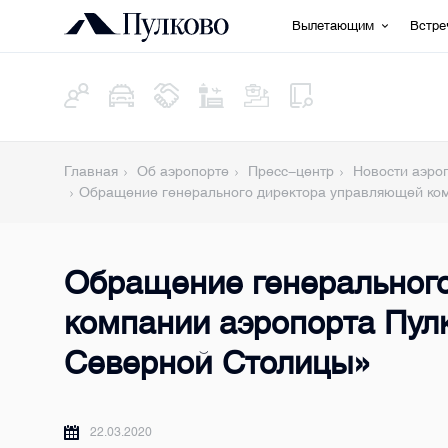
Вылетающим
Встр
Главная
Об аэропорте
Пресс-центр
Новости аэро
Обращение генерального директора управляющей ко
Обращение генеральног
компании аэропорта Пул
Северной Столицы»
22.03.2020