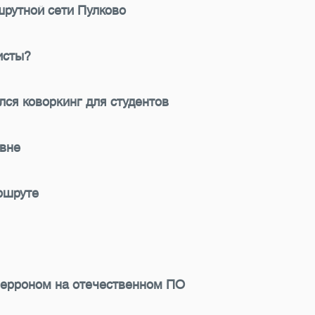
рутной сети Пулково
исты?
лся коворкинг для студентов
овне
ршруте
перроном на отечественном ПО