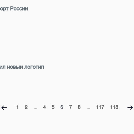
орт России
ил новый логотип
1
2
...
4
5
6
7
8
...
117
118