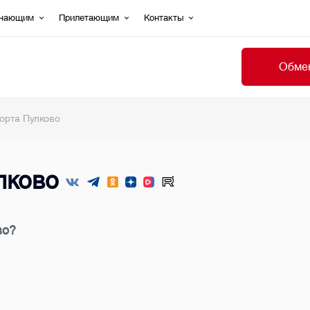
ечающим
Прилетающим
Контакты
Обмен
орта Пулково
лково
во?