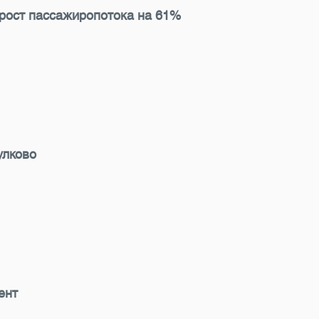
 рост пассажиропотока на 61%
улково
ент