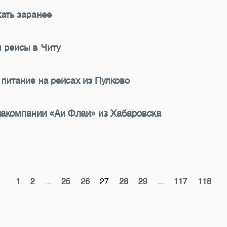
ать заранее
 рейсы в Читу
питание на рейсах из Пулково
иакомпании «Ай Флай» из Хабаровска
1
2
...
25
26
27
28
29
...
117
118