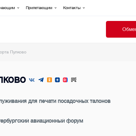
ечающим
Прилетающим
Контакты
Обмен
орта Пулково
лково
луживания для печати посадочных талонов
тербургский авиационный форум