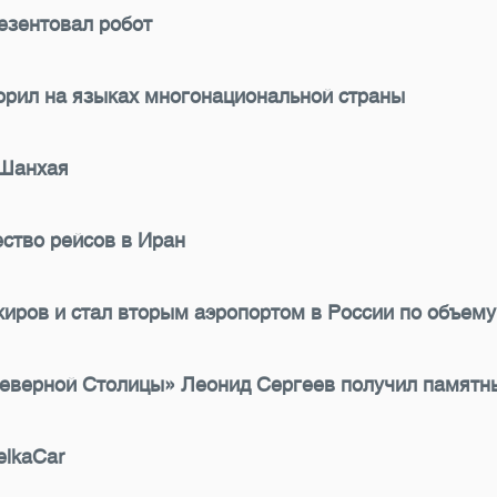
езентовал робот
ворил на языках многонациональной страны
 Шанхая
ество рейсов в Иран
жиров и стал вторым аэропортом в России по объему
еверной Столицы» Леонид Сергеев получил памятны
elkaCar