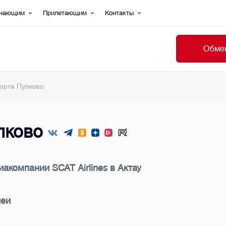
ечающим
Прилетающим
Контакты
Обмен
орта Пулково
лково
акомпании SCAT Airlines в Актау
лей