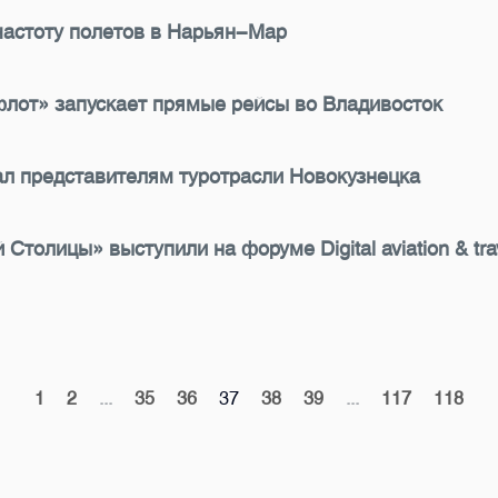
частоту полетов в Нарьян-Мар
флот» запускает прямые рейсы во Владивосток
ал представителям туротрасли Новокузнецка
олицы» выступили на форуме Digital aviation & tra
1
2
...
35
36
37
38
39
...
117
118