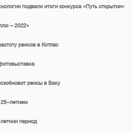
нологий подвели итоги конкурса «Путь открытий»
плю – 2022»
астоту рейсов в Котлас
 фотовыставка
озобновит рейсы в Баку
 25-летием
-летний период