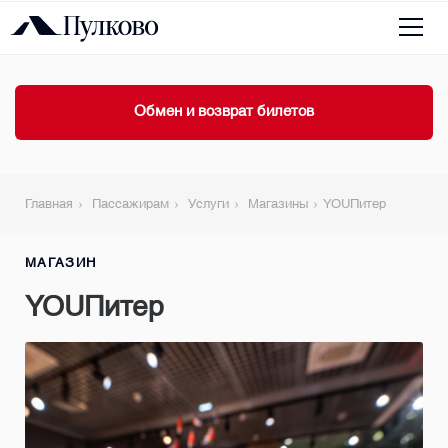
Обмен и возврат билетов
Главная
Пассажирам
Услуги
Магазины
YOUПитер
МАГАЗИН
YOUПитер