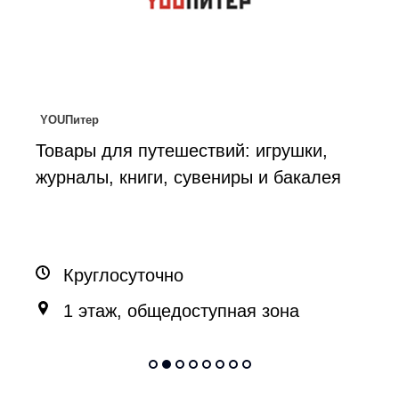
Вендинговый аппарат ВКонтакте
й: игрушки,
Вендинговый аппарат: су
ры и бакалея
продукция от социальной 
ВКонтакте
Круглосуточно
ная зона
3 этаж, вылет внутрен