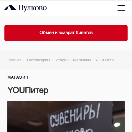
Обмен и возврат билетов
Главная
Пассажирам
Услуги
Магазины
YOUПитер
МАГАЗИН
YOUПитер