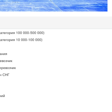
категория 100
000-500 000)
категория 10
000-100 000)
ания
евозчик
еревозчик
н СНГ
ний