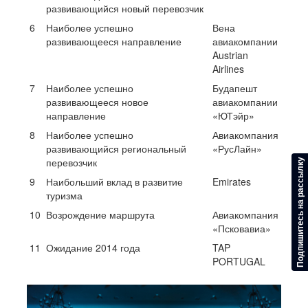
развивающийся новый перевозчик
6
Наиболее успешно
Вена
развивающееся направление
авиакомпании
Austrian
Airlines
7
Наиболее успешно
Будапешт
развивающееся новое
авиакомпании
направление
«ЮТэйр»
8
Наиболее успешно
Авиакомпания
развивающийся региональный
«РусЛайн»
перевозчик
Подпишитесь на рассылку
9
Наибольший вклад в развитие
Emirates
туризма
10
Возрождение маршрута
Авиакомпания
«Псковавиа»
11
Ожидание 2014 года
TAP
PORTUGAL