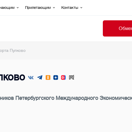
ечающим
Прилетающим
Контакты
Обмен
орта Пулково
лково
стников Петербургского Международного Экономиче