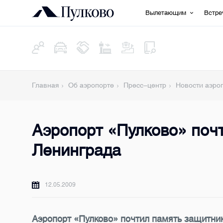
Вылетающим
Встр
Главная
Об аэропорте
Пресс-центр
Новости аэро
Аэропорт «Пулково» поч
Ленинграда
12.05.2009
Аэропорт «Пулково» почтил память защитни