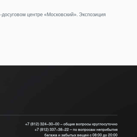
Сам
о-досуговом центре «Московский». Экспозиция
В че
Под
+7 (812) 324-30-00 - общие вопросы круглосуточно
+7 (812) 337-38-22 – по вопросам неприбытия
багажа и забытых вещей с 08:00 до 20:00