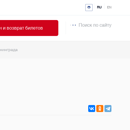
RU
EN
Поиск по сайту
 и возврат билетов
енинграда