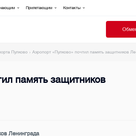
ечающим
Прилетающим
Контакты
Обмен
порта Пулково
Аэропорт «Пулково» почтил память защитников Л
тил память защитников
ков Ленинграда