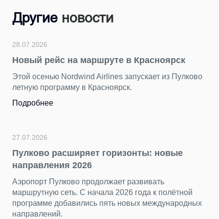
Другие
новости
24.07.2026
Красноярск
Подводим итоги фотоконкурса
герой — Пулково»
ускает из Пулково
За последние недели мы получили от
ярких снимков. Каждый кадр показал
разных сторон — динамичным, уютны
торжественным, романтичным и оче
петербургским.
Подробнее
ты: новые
звивать
23.07.2026
ода к полётной
«Нечего смотреть» — самый
х международных
несправедливый миф о столиц