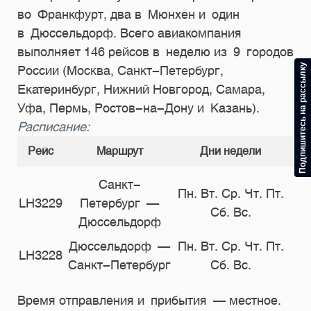
во Франкфурт, два в Мюнхен и один
в Дюссельдорф. Всего авиакомпания
выполняет 146 рейсов в неделю из 9 городов
Подпишитесь на рассылку
России (Москва, Санкт-Петербург,
Екатеринбург, Нижний Новгород, Самара,
Уфа, Пермь, Ростов-на-Дону и Казань).
Расписание:
Рейс
Маршрут
Дни недели
В
Санкт-
Пн. Вт. Ср. Чт. Пт.
LH3229
Петербург —
1
Сб. Вс.
Дюссельдорф
Дюссельдорф —
Пн. Вт. Ср. Чт. Пт.
LH3228
1
Санкт-Петербург
Сб. Вс.
Время отправления и прибытия — местное.