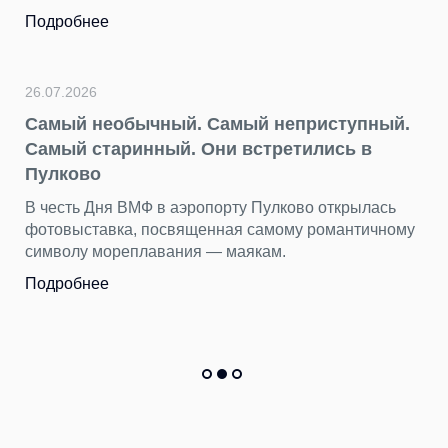
Пока Стамбул, Анталья и другие кур
хорошо знакомы путешественникам,
остается в тени, как «нетуристическа
Подробнее
еприступный.
етились в
22.07.2026
День потерянных вещей наход
ково открылась
находим в Пулково
му романтичному
.
Бюст древнегреческой богини, бензо
тысяч вещей пассажиры оставили в 
Пулково за первые шесть месяцев 20
Подробнее