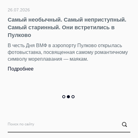
Подробнее
Самый неприступный.
ни встретились в
22.07.2026
День потерянных веще
порту Пулково открылась
находим в Пулково
нная самому романтичному
— маякам.
Бюст древнегреческой боги
тысяч вещей пассажиры ос
Пулково за первые шесть м
Подробнее