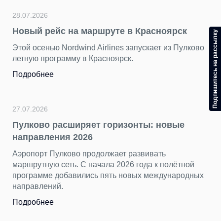
24.07.2026
руте в Красноярск
Подводим итоги фоток
Подпишитесь на рассылку
герой — Пулково»
lines запускает из Пулково
сноярск.
За последние недели мы по
ярких снимков. Каждый кад
разных сторон — динамичн
торжественным, романтичн
петербургским.
Подробнее
горизонты: новые
лжает развивать
23.07.2026
ла 2026 года к полётной
«Нечего смотреть» — 
пять новых международных
несправедливый миф о
Пока Стамбул, Анталья и д
хорошо знакомы путешеств
остается в тени, как «нетур