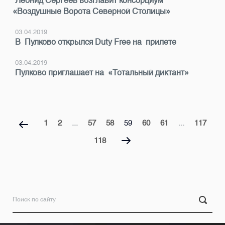
Леонид Сергеев возглавит консорциум
«Воздушные Ворота Северной Столицы»
03.04.2019
В Пулково открылся Duty Free на прилете
03.04.2019
Пулково приглашает на «Тотальный диктант»
1
2
...
57
58
59
60
61
...
117
118