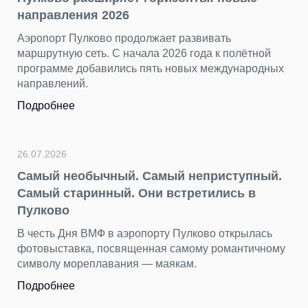
2026
о продолжает развивать
23.07.2026
. С начала 2026 года к полётной
«Нечего смотре
вились пять новых международных
несправедливый
Пока Стамбул, Анта
хорошо знакомы пу
остается в тени, ка
Подробнее
чный. Самый неприступный.
ный. Они встретились в
22.07.2026
День потерянны
 в аэропорту Пулково открылась
находим в Пулк
посвященная самому романтичному
авания — маякам.
Бюст древнегреческ
тысяч вещей пасса
Пулково за первые