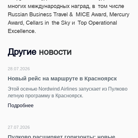
многих международных наград, в том числе
Russian Business Travel & MICE Award, Mercury
Award, Cellars in the Sky и Top Operational
Excellence.
Другие
новости
24.07.2026
а маршруте в Красноярск
Подводим итоги
герой — Пулков
wind Airlines запускает из Пулково
у в Красноярск.
За последние недел
ярких снимков. Каж
разных сторон — д
торжественным, ро
петербургским.
Подробнее
иряет горизонты: новые