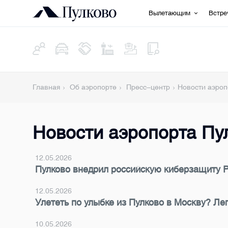
Вылетающим
Встр
Главная
Об аэропорте
Пресс-центр
Новости аэроп
Новости аэропорта Пу
12.05.2026
Пулково внедрил российскую киберзащиту P
12.05.2026
Улететь по улыбке из Пулково в Москву? Лег
10.05.2026