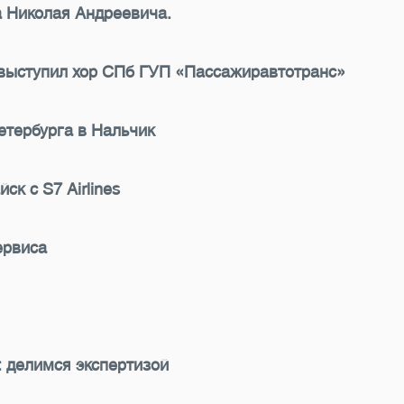
а Николая Андреевича.
 выступил хор СПб ГУП «Пассажиравтотранс»
етербурга в Нальчик
ск с S7 Airlines
ервиса
 делимся экспертизой