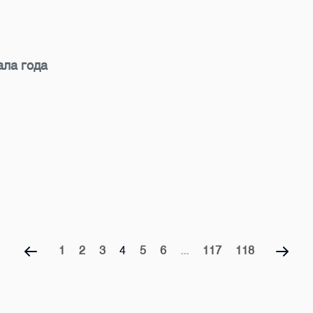
ала года
1
2
3
4
5
6
...
117
118