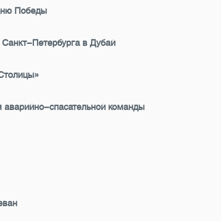
 Дню Победы
з Санкт-Петербурга в Дубай
 Столицы»
я аварийно-спасательной команды
еван