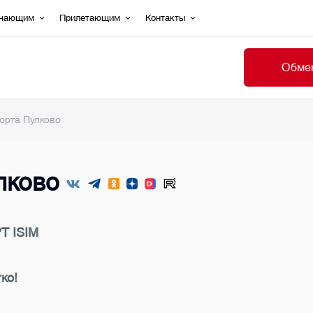
ечающим
Прилетающим
Контакты
Обмен
орта Пулково
лково
T ISIM
ко!