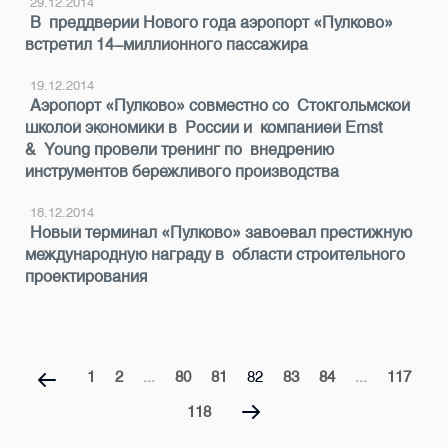
29.12.2014
В преддверии Нового года аэропорт «Пулково»
встретил 14-миллионного пассажира
19.12.2014
Аэропорт «Пулково» совместно со Стокгольмской
школой экономики в России и компанией Ernst
& Young провели тренинг по внедрению
инструментов бережливого производства
18.12.2014
Новый терминал «Пулково» завоевал престижную
международную награду в области строительного
проектирования
1
2
...
80
81
82
83
84
...
117
118