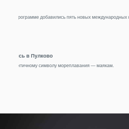
23.07.2026
«Нечего смотреть» — самый несправедли
.
Пока Стамбул, Анталья и другие курортные города
Подробнее
22.07.2026
День потерянных вещей находок: что мы 
Бюст древнегреческой богини, бензопилу и еще 1
Подробнее