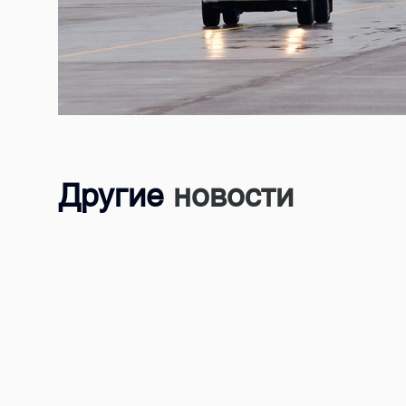
Другие
новости
24.07.2026
Подводим итоги фотоконкурса «Главный 
За последние недели мы получили от вас десятки 
торжественным, романтичным и очень петербургск
Подробнее