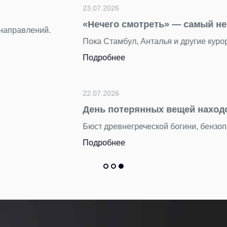
вый миф о столице Турции
 хорошо знакомы путешественникам, Анкара остается в тени
находим в Пулково
5 тысяч вещей пассажиры оставили в терминале Пулково за