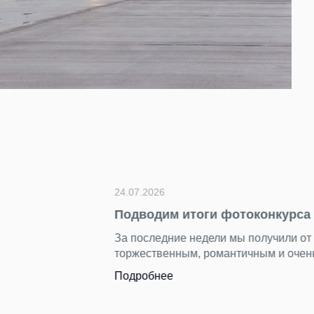
герой — Пулково»
ярких снимков. Каждый кадр показал аэропорт с разных ст
им.