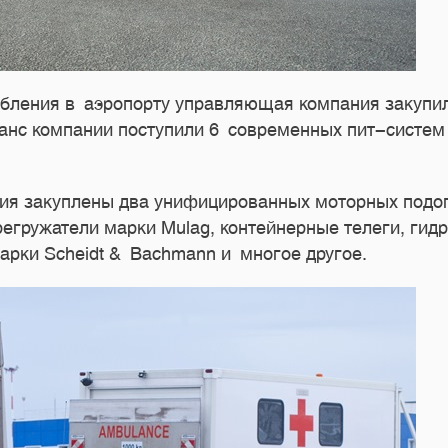
ления в аэропорту управляющая компания закупил
анс компании поступили 6 современных пит-систем 
ния закуплены два унифицированных моторных подог
егружатели марки Mulag, контейнерные телеги, гид
арки Scheidt & Bachmann и многое другое.