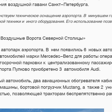
ния воздушной гавани Санкт-Петербурга.
твуем техническое оснащение аэропорта. В минувшем го
ой техники и иного оборудования. Его использование поз
«Воздушные Ворота Северной Столицы»
 автопарк аэропорта. В нем появились 6 новых авт
 автомобилей марки Mercedes-Benz для работы опер
госрочной парковки к централизованному пассажир
орта Пулково приобретено 3 автомобиля Audi.
ый автомобиль, два авиационных обогревателя каби
машины, бортовой погрузчик Mustang, а также 2 у
стью, позволяющей тракторам беспрепятственно ра