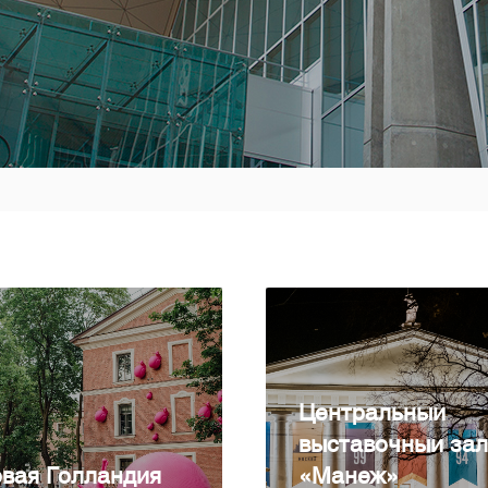
Центральный
выставочный зал
вая Голландия
«Манеж»