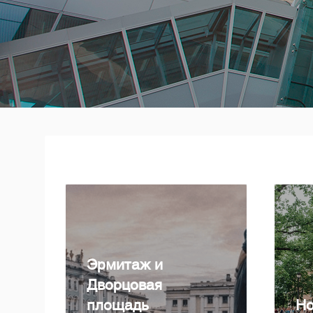
Эрмитаж и
Дворцовая
площадь
Но