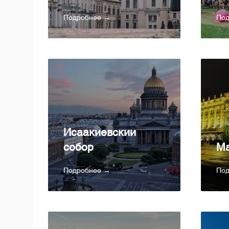
Подробнее →
По
Исаакиевский
собор
Ма
Подробнее →
По