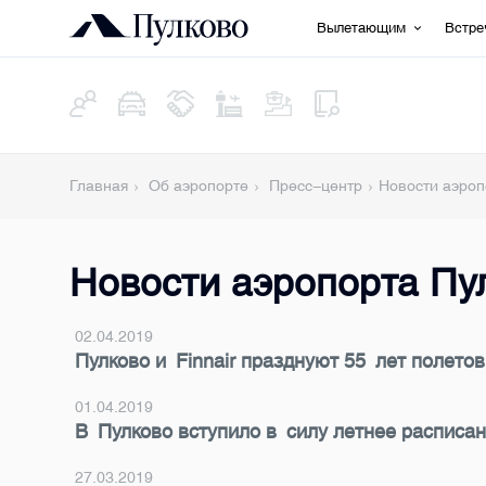
Вылетающим
Встр
Главная
Об аэропорте
Пресс-центр
Новости аэроп
Новости аэропорта Пу
02.04.2019
Пулково и Finnair празднуют 55 лет полет
01.04.2019
В Пулково вступило в силу летнее расписа
27.03.2019