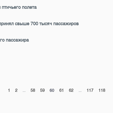
 птичьего полета
принял свыше 700 тысяч пассажиров
ого пассажира
1
2
...
58
59
60
61
62
...
117
118