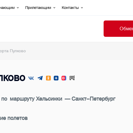
ечающим
Прилетающим
Контакты
Обмен
орта Пулково
лково
ов по маршруту Хельсинки — Санкт-Петербург
ние полетов