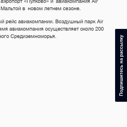
 аэропорт «Пулково» и авиакомпания Air
 Мальтой в новом летнем сезоне.
ый рейс авиакомпании. Воздушный парк Air
мя авиакомпания осуществляет около 200
ного Средиземноморья.
Подпишитесь на рассылку
24.0
Под
За п
торж
Под