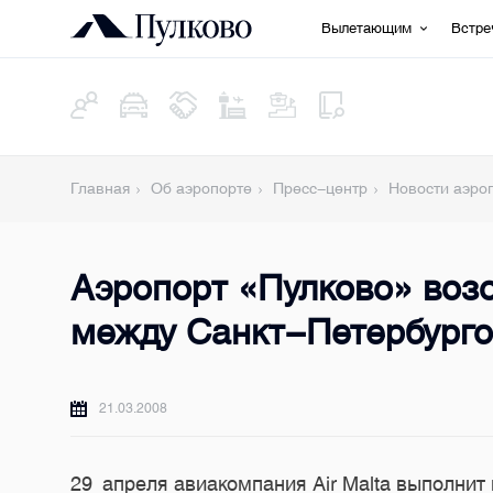
Вылетающим
Встр
Главная
Об аэропорте
Пресс-центр
Новости аэро
Аэропорт «Пулково» воз
между Санкт-Петербург
21.03.2008
29 апреля авиакомпания Air Malta выполни