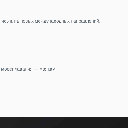
23.0
«Не
ились пять новых международных направлений.
Пока
Под
22.0
Ден
у мореплавания — маякам.
Бюст
Под