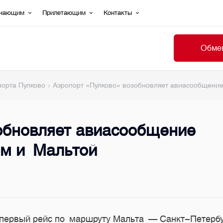
ечающим
Прилетающим
Контакты
Обмен
порта Пулково
Аэропорт «Пулково» возобновляет авиасообщени
обновляет авиасообщение
ом и Мальтой
т первый рейс по маршруту Мальта — Санкт-Петерб