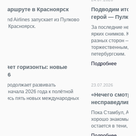
Подводим итоги фотоконкурса «Главный
герой — Пулково»
За последние недели мы получили от вас десятки
ярких снимков. Каждый кадр показал аэропорт с
разных сторон — динамичным, уютным, строгим и
торжественным, романтичным и очень
петербургским.
Подробнее
23.07.2026
«Нечего смотреть» — самый
несправедливый миф о столице Турции
Пока Стамбул, Анталья и другие курортные города
хорошо знакомы путешественникам, Анкара
остается в тени, как «нетуристическая» столица.
Подробнее