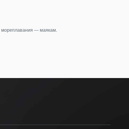
 вещей находок: что мы находим в Пулково
ой богини, бензопилу и еще 15 тысяч вещей пассажиры ост