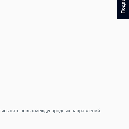
 фотоконкурса «Главный герой — Пулково»
и мы получили от вас десятки ярких снимков. Каждый кадр
античным и очень петербургским.
ть» — самый несправедливый миф о столице Тур
лья и другие курортные города хорошо знакомы путешествен