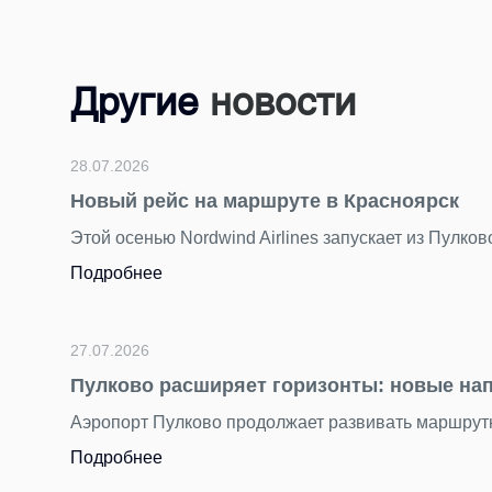
Другие
новости
амму в Красноярск.
26
ала 2026 года к полётной программе добавились пять нов