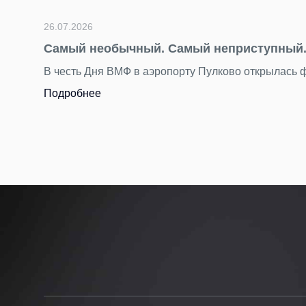
нный. Они встретились в Пулково
 посвященная самому романтичному символу мореплавания