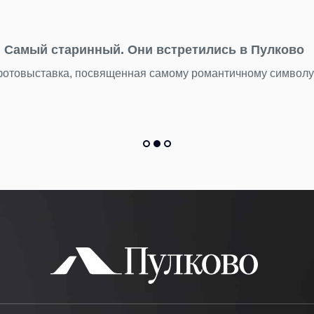
22.07.2026
День потерянных
 — маякам.
Бюст древнегреческ
Подробнее