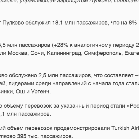
ицы», управляющая аэропортом Пулково, сообщает о
рт Пулково обслужил 18,1 млн пассажиров, что на 8
5,5 млн пассажиров (+28% к аналогичному периоду 
али Москва, Сочи, Калининград, Симферополь, Екате
о обслужено 2,5 млн пассажиров, что составляет -6
й, лидерами среди направлений с начала года стали
инки, Ош и Ургенч.
 объему перевозок за указанный период стали «Росс
3,1 млн пассажиров.
бъем перевозок продемонстрировали Turkish Airlines
улково 395 тыс. пассажиров.