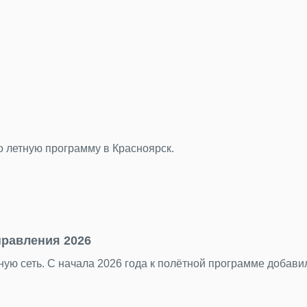
24.07.2026
Подводим итоги
За последние недел
торжественным, ром
Подробнее
23.07.2026
«Нечего смотре
ых международных направлений.
Пока Стамбул, Анта
Подробнее