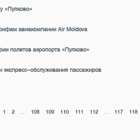
у «Пулково»
рифам авиакомпании Air Moldova
ии полетов аэропорта «Пулково»
и экспресс-обслуживания пассажиров
1
2
...
108
109
110
111
112
...
117
118