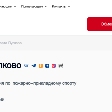
ечающим
Прилетающим
Контакты
Обмен
орта Пулково
лково
ия по пожарно-прикладному спорту
ий