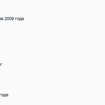
в 2009 года
г
года