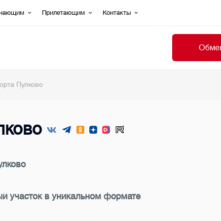
ечающим
Прилетающим
Контакты
Обмен
орта Пулково
лково
улково
ый участок в уникальном формате