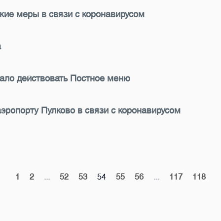
кие меры в связи с коронавирусом
а
чало действовать Постное меню
ропорту Пулково в связи с коронавирусом
1
2
...
52
53
54
55
56
...
117
118