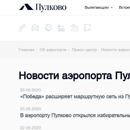
Вылетающим
Встр
Главная
Об аэропорте
Пресс-центр
Новости аэроп
Новости аэропорта Пу
30.06.2020
«Победа» расширяет маршрутную сеть из П
25.06.2020
В аэропорту Пулково открылся избирательн
22.06.2020