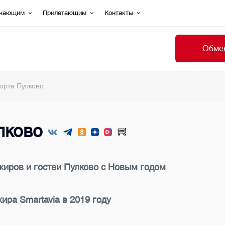
ечающим
Прилетающим
Контакты
Обмен
орта Пулково
лково
иров и гостей Пулково с Новым годом
ра Smartavia в 2019 году