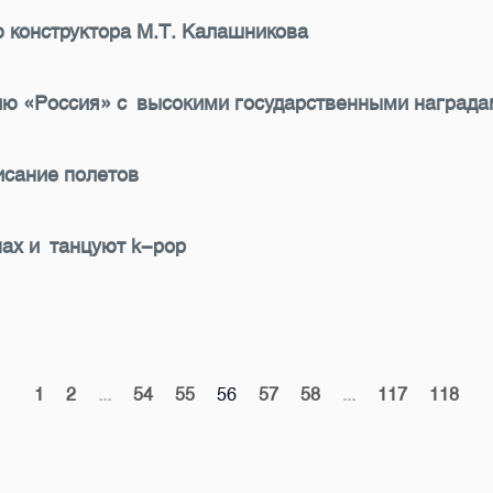
 конструктора М.Т. Калашникова
ию «Россия» с высокими государственными награда
исание полетов
ах и танцуют k-pop
1
2
...
54
55
56
57
58
...
117
118