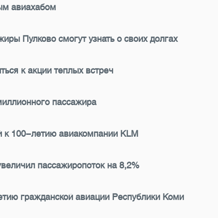
ым авиахабом
иры Пулково смогут узнать о своих долгах
ться к акции теплых встреч
миллионного пассажира
й к 100-летию авиакомпании KLM
увеличил пассажиропоток на 8,2%
етию гражданской авиации Республики Коми