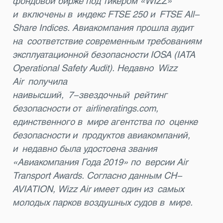
фондовой бирже под тикером «WIZZ»
и включены в индекс FTSE 250 и FTSE All-
Share Indices. Авиакомпания прошла аудит
на соответствие современным требованиям
эксплуатационной безопасности IOSA (IATA
Operational Safety Audit). Недавно
Wizz
Air
получила
наивысший,
7-звездочный
рейтинг
безопасности от airlineratings.com,
единственного в мире агентства по оценке
безопасности и продуктов авиакомпаний,
и недавно была удостоена звания
«Авиакомпания Года 2019» по версии Air
Transport Awards. Согласно данным CH-
AVIATION, Wizz Air имеет один из самых
молодых парков воздушных судов в мире.