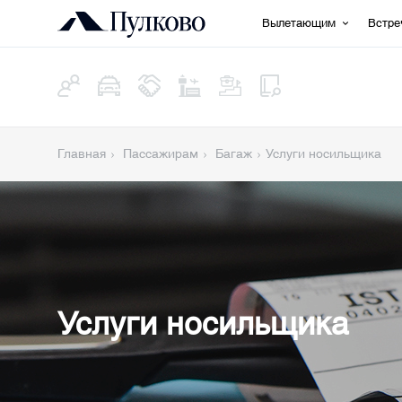
Вылетающим
Встр
Главная
Пассажирам
Багаж
Услуги носильщика
Услуги носильщика