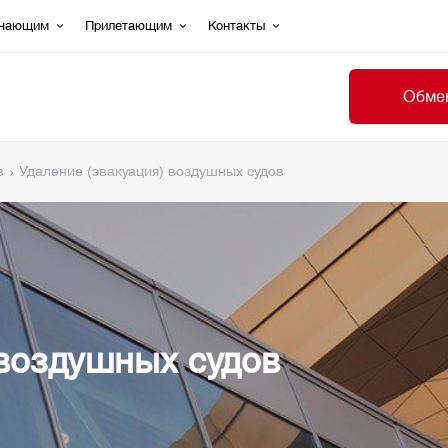
ечающим
Прилетающим
Контакты
Обмен
в
Удаление (эвакуация) воздушных судов
 воздушных судов