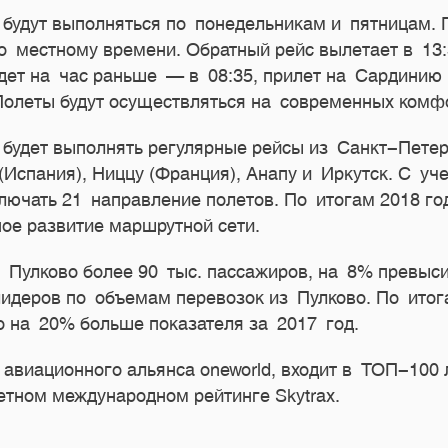
ю будут выполняться по понедельникам и пятницам.
по местному времени. Обратный рейс вылетает в 13:
дет на час раньше — в 08:35, прилет на Сардинию
 Полеты будут осуществляться на современных комф
es будет выполнять регулярные рейсы из Санкт-Пет
Испания), Ниццу (Франция), Анапу и Иркутск. С у
ключать 21 направление полетов. По итогам 2018 го
ое развитие маршрутной сети.
в Пулково более 90 тыс. пассажиров, на 8% превыси
идеров по объемам перевозок из Пулково. По ито
о на 20% больше показателя за 2017 год.
го авиационного альянса oneworld, входит в ТОП-10
етном международном рейтинге Skytrax.