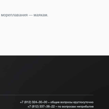
22.0
Ден
у мореплавания — маякам.
Бюст
Под
+7 (812) 324-30-00 - общие вопросы круглосуточно
+7 (812) 337-38-22 – по вопросам неприбытия