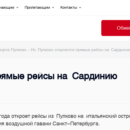
ечающим
Прилетающим
Контакты
Обмен
порта Пулково
Из Пулково откроются прямые рейсы на Сардини
прямые рейсы на Сардинию
 года откроет рейсы из Пулково на итальянский ост
ия воздушной гавани Санкт-Петербурга.