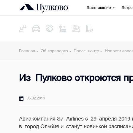
Вылетающим
Встр
Главная
Об аэропорте
Пресс-центр
Новости аэро
Из Пулково откроются 
05.02.2019
Авиакомпания S7 Airlines с 29 апреля 2019
в город Ольбия и станут новинкой расписан