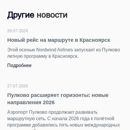
Другие
новости
24.07.2026
руте в Красноярск
Подводим итоги фоток
герой — Пулково»
lines запускает из Пулково
сноярск.
За последние недели мы по
ярких снимков. Каждый кад
разных сторон — динамичн
торжественным, романтичн
петербургским.
Подробнее
горизонты: новые
лжает развивать
23.07.2026
ла 2026 года к полётной
«Нечего смотреть» — 
пять новых международных
несправедливый миф о