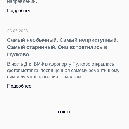
Пока Стамбул, Анталья и д
хорошо знакомы путешеств
остается в тени, как «нетур
Подробнее
Самый неприступный.
ни встретились в
22.07.2026
День потерянных веще
порту Пулково открылась
находим в Пулково
нная самому романтичному
— маякам.
Бюст древнегреческой боги
тысяч вещей пассажиры ос
Пулково за первые шесть м
Подробнее