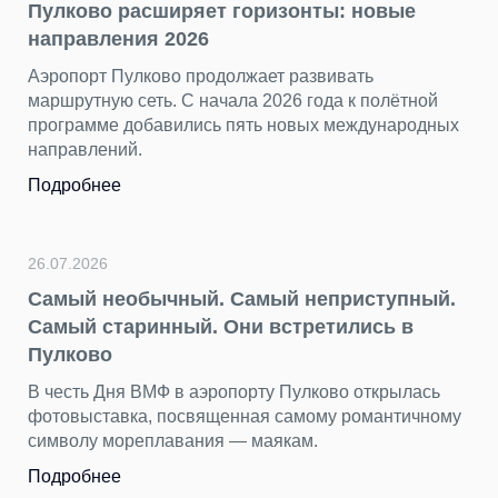
ризонты: новые
ет развивать
23.07.2026
2026 года к полётной
«Нечего смотреть» — са
ь новых международных
несправедливый миф о с
Пока Стамбул, Анталья и друг
хорошо знакомы путешественн
остается в тени, как «нетурист
Подробнее
ый неприступный.
встретились в
22.07.2026
День потерянных вещей н
у Пулково открылась
находим в Пулково
я самому романтичному
аякам.
Бюст древнегреческой богини,
тысяч вещей пассажиры остав
Пулково за первые шесть меся