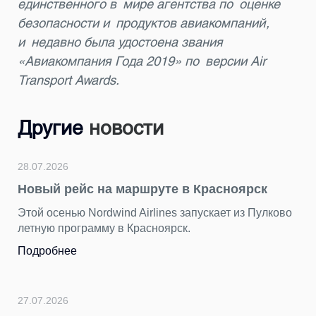
единственного в мире агентства по оценке
безопасности и продуктов авиакомпаний,
и недавно была удостоена звания
«Авиакомпания Года 2019» по версии Air
Transport Awards.
Другие
новости
24.07.2026
е в Красноярск
Подводим итоги фотокон
герой — Пулково»
es запускает из Пулково
рск.
За последние недели мы получ
ярких снимков. Каждый кадр по
разных сторон — динамичным, 
торжественным, романтичным 
петербургским.
Подробнее