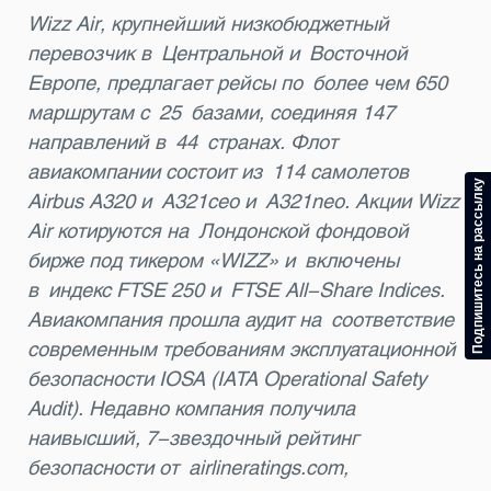
Wizz Air, крупнейший низкобюджетный
перевозчик в Центральной и Восточной
Европе, предлагает рейсы по более чем 650
маршрутам с 25 базами, соединяя 147
направлений в 44 странах. Флот
авиакомпании состоит из 114 самолетов
Подпишитесь на рассылку
Airbus A320 и A321ceo и A321neo. Акции Wizz
Air котируются на Лондонской фондовой
бирже под тикером «WIZZ» и включены
в индекс FTSE 250 и FTSE All-Share Indices.
Авиакомпания прошла аудит на соответствие
современным требованиям эксплуатационной
безопасности IOSA (IATA Operational Safety
Audit). Недавно компания получила
наивысший,
7-звездочный
рейтинг
безопасности от airlineratings.com,