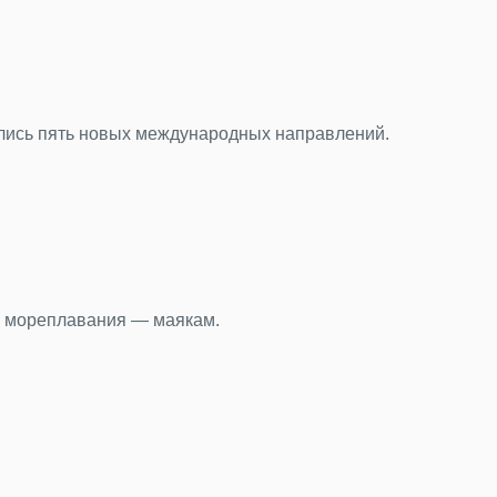
ется в тени, как «нетуристическая» столица.
 Пулково за первые шесть месяцев 2026 года.