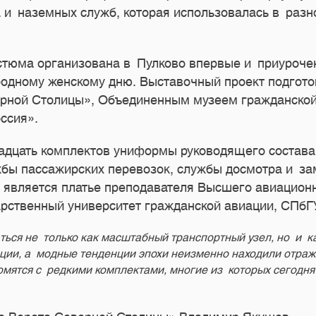
а и наземных служб, которая использовалась в раз
стюма организована в Пулково впервые и приуроч
родному женскому дню. Выставочный проект подгот
рной Столицы», Объединенным музеем гражданской
ссия».
адцать комплектов униформы руководящего состава,
жбы пассажирских перевозок, службы досмотра и за
в является платье преподавателя Высшего авиацион
рственный университет гражданской авиации, СПбГ
ься не только как масштабный транспортный узел, но и ка
ции, а модные тенденции эпохи неизменно находили отраж
омятся с редкими комплектами, многие из которых сегодн