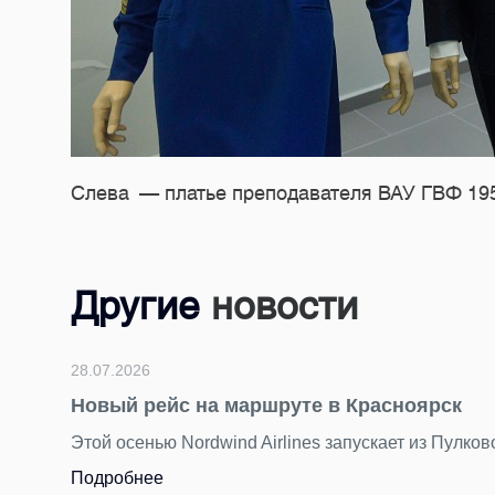
Слева — платье преподавателя ВАУ ГВФ
19
Другие
новости
24.07.2026
Подводим итоги фотоконкурса 
За последние недели мы получили от 
торжественным, романтичным и очень 