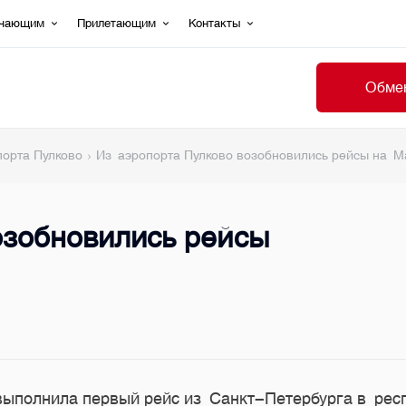
ечающим
Прилетающим
Контакты
Обмен
порта Пулково
Из аэропорта Пулково возобновились рейсы на М
озобновились рейсы
 выполнила первый рейс из Санкт-Петербурга в ре