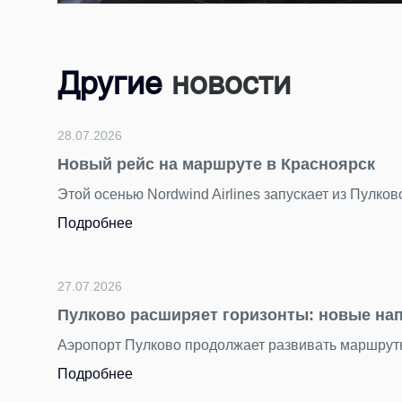
Другие
новости
28.07.2026
Новый рейс на маршруте в Красноярск
Этой осенью Nordwind Airlines запускает из Пулково летную
Подробнее
27.07.2026
Пулково расширяет горизонты: новые направлен
Аэропорт Пулково продолжает развивать маршрутную сеть.
Подробнее