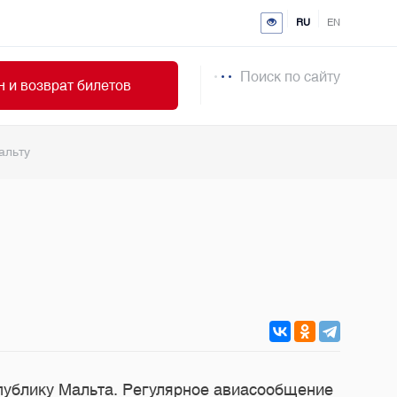
RU
EN
Поиск по сайту
 и возврат билетов
альту
спублику Мальта. Регулярное авиасообщение