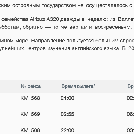
ским островным государством не осуществлялось с 
семейства Airbus A320 дважды в неделю: из Валлет
субботам, обратно — по четвергам и воскресеньям.
мном море. Направление пользуется большим спросо
рупнейших центров изучения английского языка. В 2
№ рейса
Время вылета*
Вр
KM 568
21:00
02
KM 569
02:55
06
KM 568
22:00
03