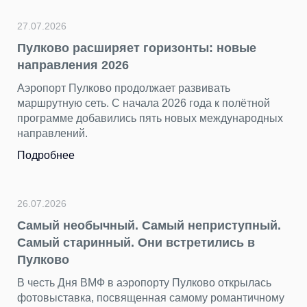
торжественным
петербургским.
Подробнее
асширяет горизонты: новые
ия 2026
лково продолжает развивать
23.07.2026
сеть. С начала 2026 года к полётной
«Нечего смо
обавились пять новых международных
несправедли
й.
Пока Стамбул, 
хорошо знаком
остается в тени
Подробнее
обычный. Самый неприступный.
ринный. Они встретились в
22.07.2026
День потеря
 ВМФ в аэропорту Пулково открылась
находим в П
а, посвященная самому романтичному