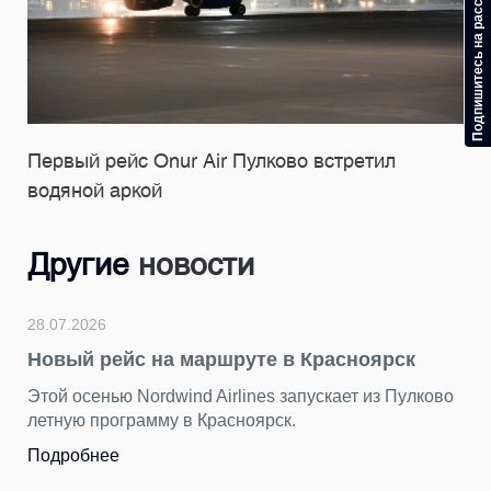
Подпишитесь на рассылку
Первый рейс Onur Air Пулково встретил
водяной аркой
Другие
новости
24.07.2026
с на маршруте в Красноярск
Подводим ит
герой — Пул
Nordwind Airlines запускает из Пулково
рамму в Красноярск.
За последние н
ярких снимков.
разных сторон