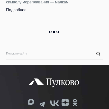
еплавания — маякам.
Бюст древнегре
тысяч вещей п
Пулково за пер
Подробнее