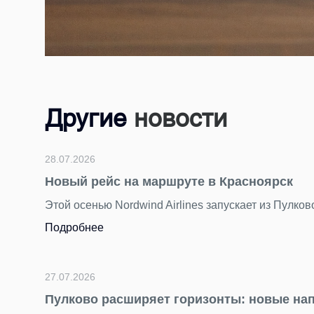
Другие
новости
.2026
ый рейс на маршруте в Красноярск
 осенью Nordwind Airlines запускает из Пулково летную про
робнее
.2026
ково расширяет горизонты: новые направления 