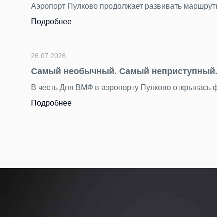
порт Пулково продолжает развивать маршрутную сеть. С н
робнее
.2026
ый необычный. Самый неприступный. Самый ста
сть Дня ВМФ в аэропорту Пулково открылась фотовыставк
робнее