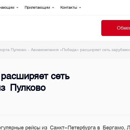
ечающим
Прилетающим
Контакты
Обмен
порта Пулково
Авиакомпания «Победа» расширяет сеть зарубеж
расширяет сеть
з Пулково
гулярные рейсы из Санкт-Петербурга в Бергамо, Ло