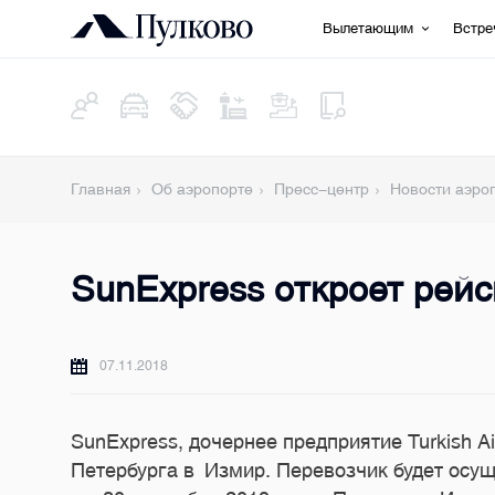
Вылетающим
Встр
Главная
Об аэропорте
Пресс-центр
Новости аэро
SunExpress откроет рей
07.11.2018
SunExpress, дочернее предприятие Turkish A
Петербурга в Измир. Перевозчик будет осу