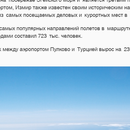
на побережье Эгейского моря и является третьим п
том, Измир также известен своим историческим н
из самых посещаемых деловых и курортных мест в 
 самых популярных направлений полетов в маршрут
дами составил 723 тыс. человек.
к между аэропортом Пулково и Турцией вырос на 2