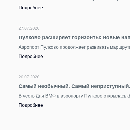
полётной программе добавились пять новых международных
ретились в Пулково
ому романтичному символу мореплавания — маякам.