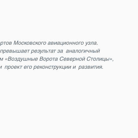
ртов Московского авиационного узла.
 превышает результат за аналогичный
иум «Воздушные Ворота Северной Столицы»,
 проект его реконструкции и развития.
 «Главный герой — Пулково»
вас десятки ярких снимков. Каждый кадр показал аэропорт