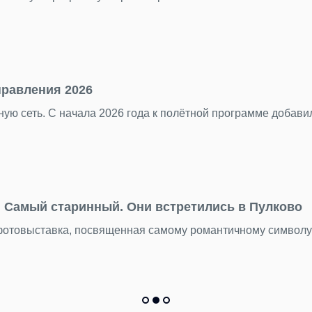
торжественным, романтичным и очень
Подробнее
23.07.2026
«Нечего смотреть» — самый н
 направлений.
Пока Стамбул, Анталья и другие куро
Подробнее
22.07.2026
День потерянных вещей находо
Бюст древнегреческой богини, бензо
Подробнее