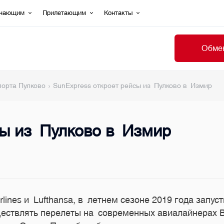
ечающим
Прилетающим
Контакты
Обмен
порта Пулково
SunExpress откроет рейсы из Пулково в Измир
сы из Пулково в Измир
irlines и Lufthansa, в летнем сезоне 2019 года зап
ществлять перелеты на современных авиалайнерах 