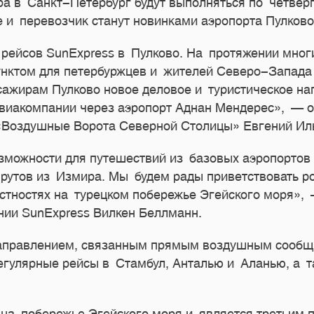
ра в Санкт-Петербург будут выполняться по четвер
 и перевозчик станут новинками аэропорта Пулково
рейсов SunExpress в Пулково. На протяжении мног
нктом для петербуржцев и жителей Северо-Запада
сажирам Пулково новое деловое и туристическое на
виакомпании через аэропорт Аднан Мендерес», — 
«Воздушные Ворота Северной Столицы» Евгений Ил
зможности для путешествий из базовых аэропортов 
утов из Измира. Мы будем рады приветствовать рос
естностях на турецком побережье Эгейского моря», 
нии SunExpress Вилкен Беллманн.
направлением, связанным прямым воздушным сообщ
егулярные рейсы в Стамбул, Анталью и Аланью, а 