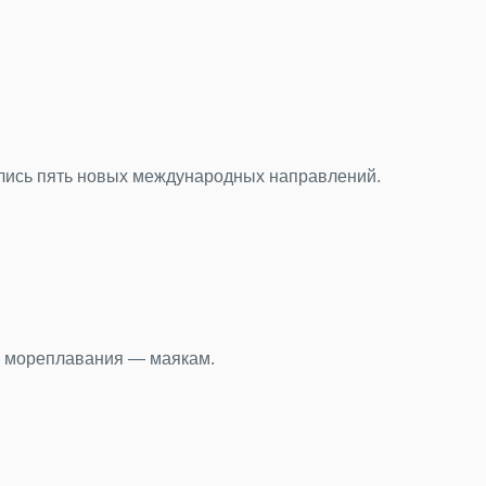
 петербургским.
есправедливый миф о столице Турции
ртные города хорошо знакомы путешественникам, Анкара ост
к: что мы находим в Пулково
пилу и еще 15 тысяч вещей пассажиры оставили в терминал