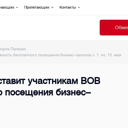
ечающим
Прилетающим
Контакты
Обмен
порта Пулково
жность бесплатного посещения бизнес-салонов с 1 по 15 мая
ставит участникам ВОВ
о посещения бизнес-