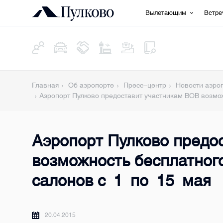
Вылетающим
Встр
Главная
Об аэропорте
Пресс-центр
Новости аэро
Аэропорт Пулково предоставит участникам ВОВ возмо
Аэропорт Пулково предо
возможность бесплатног
салонов с 1 по 15 мая
20.04.2015