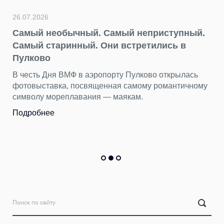
ос
П
26.07.2026
Самый необычный. Самый неприступный.
Самый старинный. Они встретились в
22
Пулково
Д
В честь Дня ВМФ в аэропорту Пулково открылась
н
фотовыставка, посвященная самому романтичному
символу мореплавания — маякам.
Б
т
Подробнее
П
П