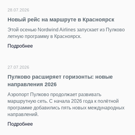
28.07.2026
24
Новый рейс на маршруте в Красноярск
П
г
Этой осенью Nordwind Airlines запускает из Пулково
летную программу в Красноярск.
З
я
Подробнее
р
т
п
27.07.2026
П
Пулково расширяет горизонты: новые
направления 2026
Аэропорт Пулково продолжает развивать
23
маршрутную сеть. С начала 2026 года к полётной
«
программе добавились пять новых международных
н
направлений.
П
Подробнее
х