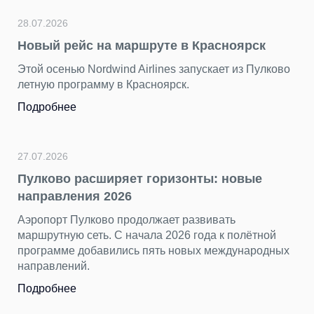
28.07.2026
24
Новый рейс на маршруте в Красноярск
П
г
Этой осенью Nordwind Airlines запускает из Пулково
летную программу в Красноярск.
З
я
Подробнее
р
т
п
27.07.2026
П
Пулково расширяет горизонты: новые
направления 2026
Аэропорт Пулково продолжает развивать
23
маршрутную сеть. С начала 2026 года к полётной
«
программе добавились пять новых международных
н
направлений.
П
Подробнее
х