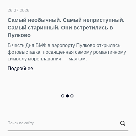
ос
П
26.07.2026
Самый необычный. Самый неприступный.
Самый старинный. Они встретились в
22
Пулково
Д
В честь Дня ВМФ в аэропорту Пулково открылась
н
фотовыставка, посвященная самому романтичному
символу мореплавания — маякам.
Б
т
Подробнее
П
П