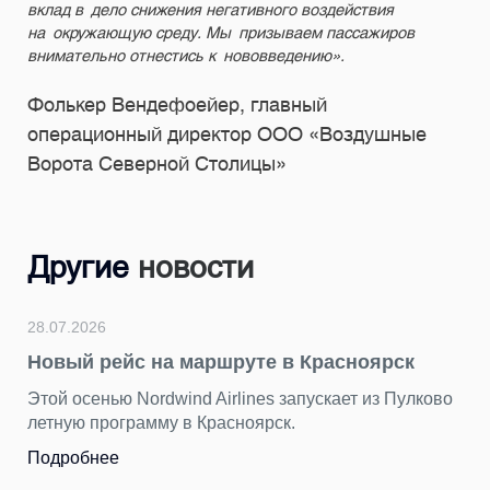
вклад в дело снижения негативного воздействия
на окружающую среду. Мы призываем пассажиров
внимательно отнестись к нововведению».
Фолькер Вендефоейер, главный
операционный директор ООО «Воздушные
Ворота Северной Столицы»
Другие
новости
6
24.07.2026
рейс на маршруте в Красноярск
Подводим
герой — 
нью Nordwind Airlines запускает из Пулково
программу в Красноярск.
За последн
ярких сним
нее
разных сто