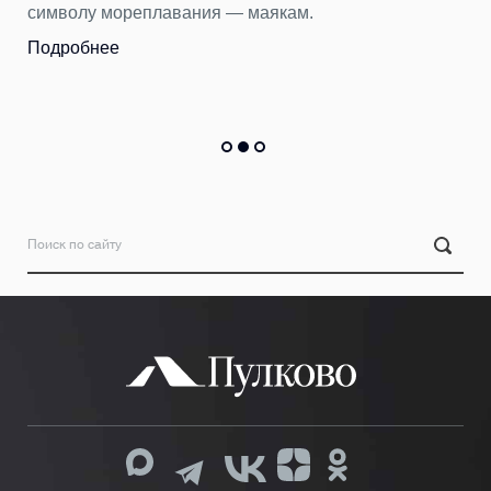
 мореплавания — маякам.
Бюст древн
тысяч веще
нее
Пулково за
Подробнее