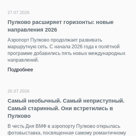
торжестве
петербургс
6
Подробнее
о расширяет горизонты: новые
ления 2026
т Пулково продолжает развивать
23.07.2026
ую сеть. С начала 2026 года к полётной
«Нечего 
ме добавились пять новых международных
несправе
ений.
Пока Стамб
нее
хорошо зн
остается в 
Подробнее
6
необычный. Самый неприступный.
старинный. Они встретились в
22.07.2026
о
День пот
 Дня ВМФ в аэропорту Пулково открылась
находим 
тавка, посвященная самому романтичному