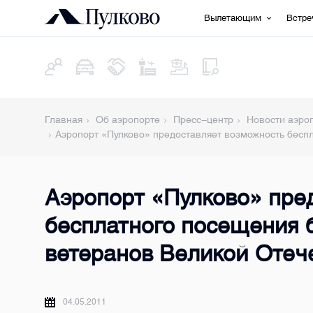
Вылетающим
Встр
Главная
Об аэропорте
Пресс-центр
Новости аэро
Аэропорт «Пулково» предоставляет возможность бесп
Аэропорт «Пулково» пре
бесплатного посещения 
ветеранов Великой Отеч
04.05.2011