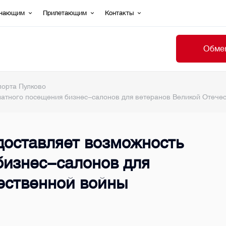
ечающим
Прилетающим
Контакты
Обмен
порта Пулково
латного посещения бизнес-салонов для ветеранов Великой Отече
доставляет возможность
бизнес-салонов для
ественной войны