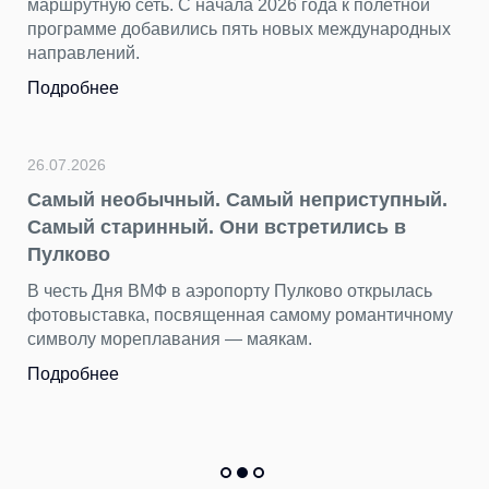
ой
«Нечего смотреть» — самый
дных
несправедливый миф о столице Турции
Пока Стамбул, Анталья и другие курортные город
хорошо знакомы путешественникам, Анкара
остается в тени, как «нетуристическая» столица.
Подробнее
ый.
22.07.2026
День потерянных вещей находок: что мы
сь
находим в Пулково
ному
Бюст древнегреческой богини, бензопилу и еще 1
тысяч вещей пассажиры оставили в терминале
Пулково за первые шесть месяцев 2026 года.
Подробнее