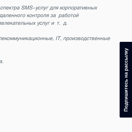
 спектра SMS-услуг для корпоративных
даленного контроля за работой
влекательных услуг и т. д.
елекоммуникационные, IT, производственные
Подпишитесь на рассылку
а.
24.0
Под
За п