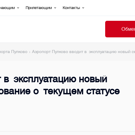
ечающим
Прилетающим
Контакты
Обмен
порта Пулково
Аэропорт Пулково вводит в эксплуатацию новый 
т в эксплуатацию новый
вание о текущем статусе