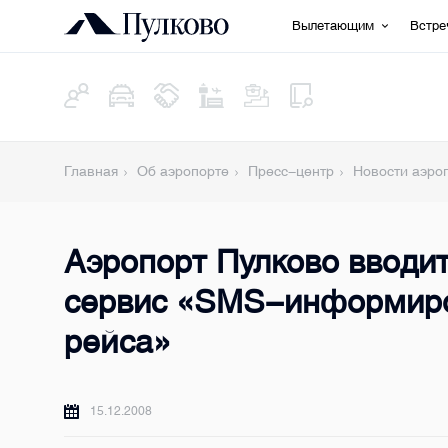
Вылетающим
Встр
Главная
Об аэропорте
Пресс-центр
Новости аэро
Аэропорт Пулково вводи
сервис «SMS-информиро
рейса»
15.12.2008