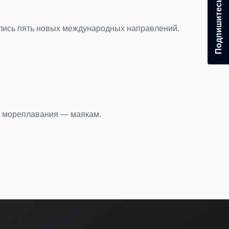
23.0
«Не
ились пять новых международных направлений.
Пока
Под
22.0
Ден
у мореплавания — маякам.
Бюст
Под