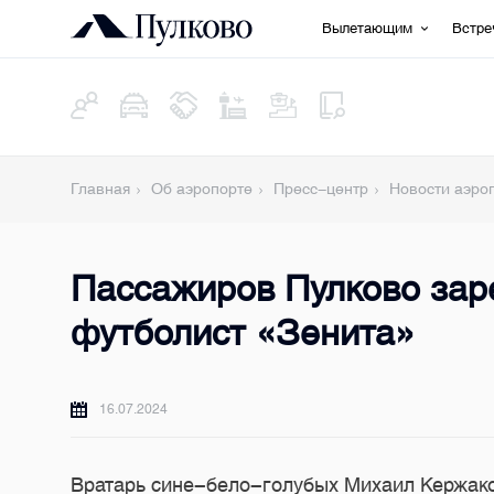
Вылетающим
Встр
Главная
Об аэропорте
Пресс-центр
Новости аэро
Пассажиров Пулково заре
футболист «Зенита»
16.07.2024
Вратарь сине-бело-голубых Михаил Кержако