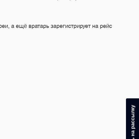
еи, а ещё вратарь зарегистрирует на рейс
24.0
Под
За п
Подпишитесь на рассылку
торж
Под