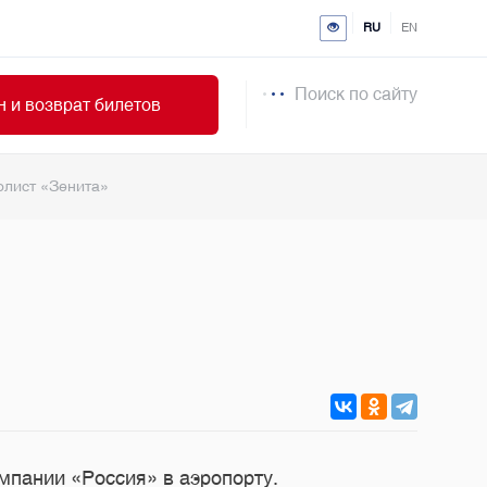
RU
EN
Поиск по сайту
 и возврат билетов
олист «Зенита»
омпании «Россия» в аэропорту.