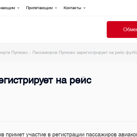
ечающим
Прилетающим
Контакты
Обмен
порта Пулково
Пассажиров Пулково зарегистрирует на рейс футб
гистрирует на рейс
в примет участие в регистрации пассажиров авиак