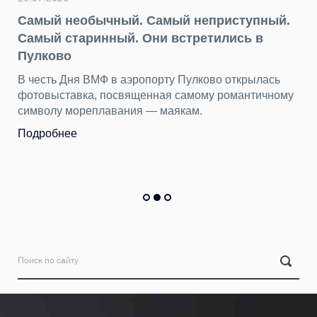
ый.
22.07.2026
День потерянных вещей находок: что мы
сь
находим в Пулково
ному
Бюст древнегреческой богини, бензопилу и еще 1
тысяч вещей пассажиры оставили в терминале
Пулково за первые шесть месяцев 2026 года.
Подробнее