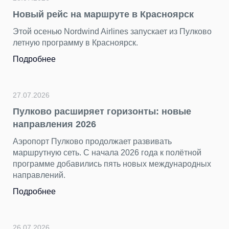
Подводим итоги фотоконкурса «Главный
герой — Пулково»
ково
За последние недели мы получили от вас десятки
ярких снимков. Каждый кадр показал аэропорт с
разных сторон — динамичным, уютным, строгим и
торжественным, романтичным и очень
петербургским.
Подробнее
23.07.2026
ой
«Нечего смотреть» — самый
дных
несправедливый миф о столице Турции
Пока Стамбул, Анталья и другие курортные город
хорошо знакомы путешественникам, Анкара
остается в тени, как «нетуристическая» столица.
Подробнее