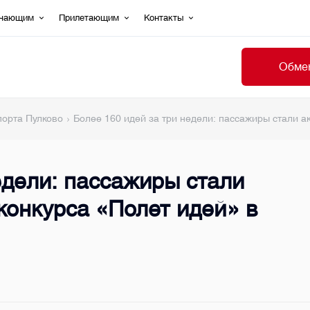
ечающим
Прилетающим
Контакты
Обмен
порта Пулково
Более 160 идей за три недели: пассажиры стали а
едели: пассажиры стали
конкурса «Полет идей» в