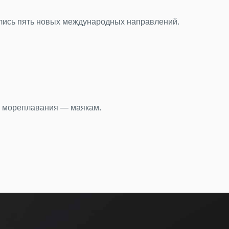
рции
нникам, Анкара остается в тени, как «нетуристическая» ст
тавили в терминале Пулково за первые шесть месяцев 202