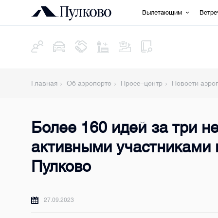
Вылетающим
Встр
Главная
Об аэропорте
Пресс-центр
Новости аэро
Более 160 идей за три н
активными участниками 
Пулково
27.09.2023