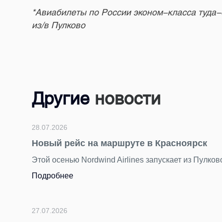
*Авиабилеты по России эконом-класса туда-
из/в Пулково
Другие
новости
24.07.2026
Подводим итоги
За последние неде
торжественным, ро
Подробнее
23.07.2026