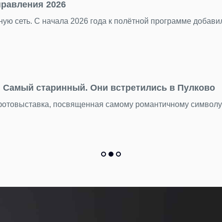
ть» — самый несправедливый миф о столице Ту
лья и другие курортные города хорошо знакомы путешестве
х вещей находок: что мы находим в Пулково
кой богини, бензопилу и еще 15 тысяч вещей пассажиры ос