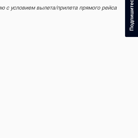
ю с условием вылета/прилета прямого рейса
 показал аэропорт с разных сторон — динамичным, уютным,