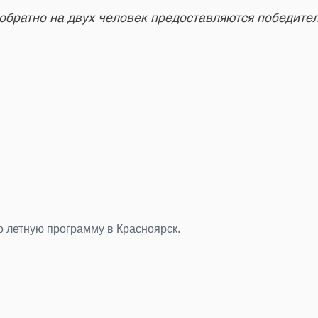
обратно на двух человек предоставляются победител
 фотоконкурса «Главный герой — Пулково»
ли мы получили от вас десятки ярких снимков. Каждый кадр
мантичным и очень петербургским.