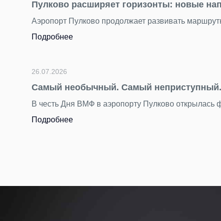
«Нечего смотре
вых международных направлений.
Пока Стамбул, Анта
Подробнее
22.07.2026
День потерянны
я — маякам.
Бюст древнегречес
Подробнее