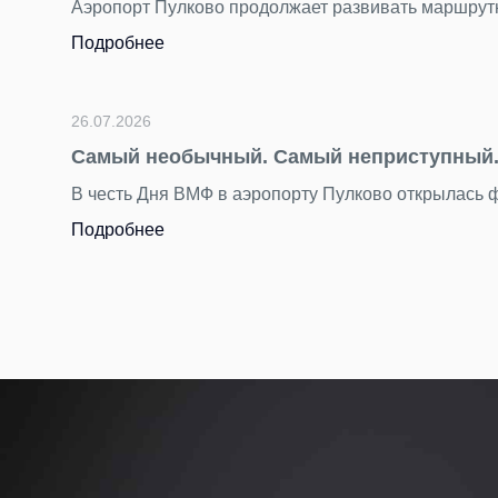
 добавились пять новых международных направлений.
ково
символу мореплавания — маякам.