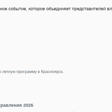
ое событие, которое объединяет представителей вла
24.07.2026
Подводим итоги фотоконкурса «Главный герой
За последние недели мы получили от вас десятки ярких 
торжественным, романтичным и очень петербургским.
Подробнее
23.07.2026
«Нечего смотреть» — самый несправедливый м