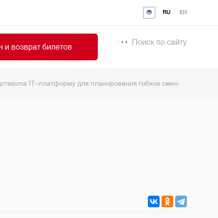
RU
EN
Поиск по сайту
 и возврат билетов
дставила IT-платформу для планирования гибких смен