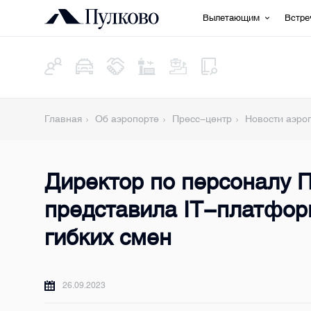
Вылетающим
Встр
Главная
Об аэропорте
Пресс-центр
Новости аэро
Директор по персоналу 
представила IT-платфор
гибких смен
26.09.2023