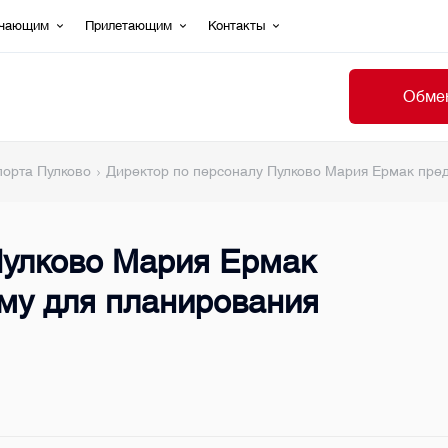
ечающим
Прилетающим
Контакты
Обмен
порта Пулково
Директор по персоналу Пулково Мария Ермак пре
Пулково Мария Ермак
му для планирования