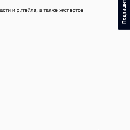
сти и ритейла, а также экспертов
 — Пулково»
снимков. Каждый кадр показал аэропорт с разных сторон —
иф о столице Турции