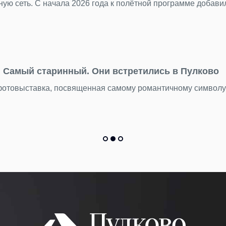
Пока Стамбул, Анталья и другие курортные города хорош
Подробнее
22.07.2026
День потерянных вещей находок: что мы нахо
Бюст древнегреческой богини, бензопилу и еще 15 тыся
Подробнее