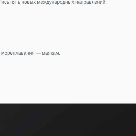
о знакомы путешественникам, Анкара остается в тени, как 
дим в Пулково
ч вещей пассажиры оставили в терминале Пулково за первы