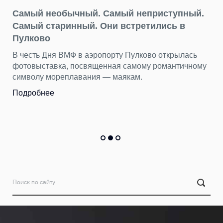
обычный. Самый неприступный.
ринный. Они встретились в
22.07.2026
День потеря
 ВМФ в аэропорту Пулково открылась
находим в П
а, посвященная самому романтичному
еплавания — маякам.
Бюст древнегре
тысяч вещей п
Пулково за пер
Подробнее