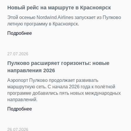
с на маршруте в Красноярск
Подводим ит
герой — Пул
Nordwind Airlines запускает из Пулково
рамму в Красноярск.
За последние н
ярких снимков.
разных сторон
торжественным
петербургским.
Подробнее
асширяет горизонты: новые
ия 2026
лково продолжает развивать
23.07.2026
сеть. С начала 2026 года к полётной
«Нечего смо
обавились пять новых международных
несправедли
й.
Пока Стамбул, 
хорошо знаком
остается в тени
Подробнее